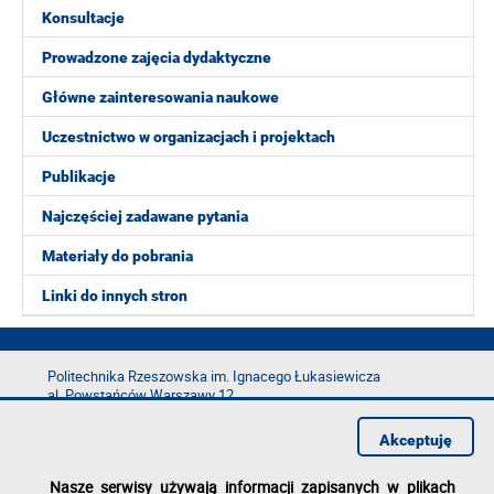
Konsultacje
Prowadzone zajęcia dydaktyczne
Główne zainteresowania naukowe
Uczestnictwo w organizacjach i projektach
Publikacje
Najczęściej zadawane pytania
Materiały do pobrania
Linki do innych stron
Politechnika Rzeszowska im. Ignacego Łukasiewicza
al. Powstańców Warszawy 12
35-029 Rzeszów
Akceptuję
tel.: +48 17 865 11 00
fax: +48 17 854 12 60
Nasze serwisy używają informacji zapisanych w plikach
e-mail:
kancelaria@prz.edu.pl