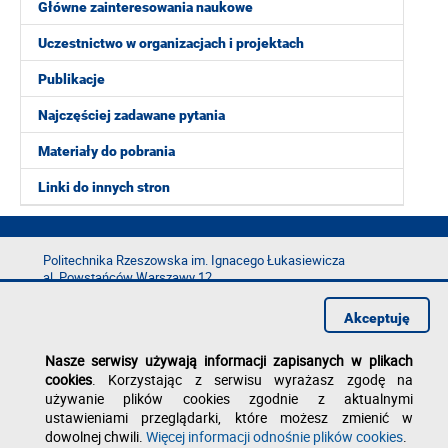
Główne zainteresowania naukowe
Uczestnictwo w organizacjach i projektach
Publikacje
Najczęściej zadawane pytania
Materiały do pobrania
Linki do innych stron
Politechnika Rzeszowska im. Ignacego Łukasiewicza
al. Powstańców Warszawy 12
35-029 Rzeszów
Akceptuję
tel.: +48 17 865 11 00
fax: +48 17 854 12 60
Nasze serwisy używają informacji zapisanych w plikach
e-mail:
kancelaria@prz.edu.pl
cookies
. Korzystając z serwisu wyrażasz zgodę na
Deklaracja dostępności
używanie plików cookies zgodnie z aktualnymi
Polityka prywatności
ustawieniami przeglądarki, które możesz zmienić w
Zgłoś błąd na stronie
dowolnej chwili.
Więcej informacji odnośnie plików cookies
.