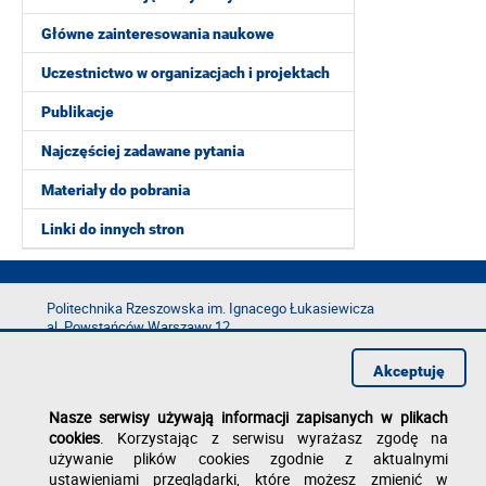
Główne zainteresowania naukowe
Uczestnictwo w organizacjach i projektach
Publikacje
Najczęściej zadawane pytania
Materiały do pobrania
Linki do innych stron
Politechnika Rzeszowska im. Ignacego Łukasiewicza
al. Powstańców Warszawy 12
35-029 Rzeszów
Akceptuję
tel.: +48 17 865 11 00
fax: +48 17 854 12 60
Nasze serwisy używają informacji zapisanych w plikach
e-mail:
kancelaria@prz.edu.pl
cookies
. Korzystając z serwisu wyrażasz zgodę na
Deklaracja dostępności
używanie plików cookies zgodnie z aktualnymi
Polityka prywatności
ustawieniami przeglądarki, które możesz zmienić w