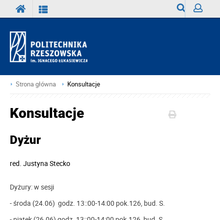
Wyszukiwark
Zaloguj
Strona główna
Konsultacje
Konsultacje
Dyżur
red.
Justyna Stecko
Dyżury: w sesji
- środa (24.06) godz. 13::00-14:00 pok.126, bud. S.
- piątek (26.06) godz. 13::00-14:00 pok.126, bud. S.