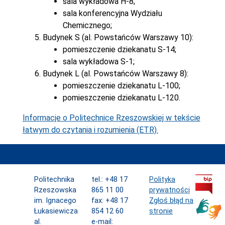
sala wykładowa H-8;
sala konferencyjna Wydziału
Chemicznego;
Budynek S (al. Powstańców Warszawy 10):
pomieszczenie dziekanatu S-14;
sala wykładowa S-1;
Budynek L (al. Powstańców Warszawy 8):
pomieszczenie dziekanatu L-100;
pomieszczenie dziekanatu L-120.
Informacje o Politechnice Rzeszowskiej w tekście
łatwym do czytania i rozumienia (ETR).
Politechnika
tel.: +48 17
Polityka
Rzeszowska
865 11 00
prywatności
im. Ignacego
fax: +48 17
Zgłoś błąd na
Łukasiewicza
854 12 60
stronie
al.
e-mail: