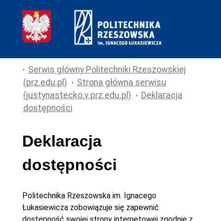
Serwis główny Politechniki Rzeszowskiej
(prz.edu.pl)
Strona główna serwisu
(justynastecko.v.prz.edu.pl)
Deklaracja
dostępności
Deklaracja
dostępności
Politechnika Rzeszowska im. Ignacego
Łukasiewicza
zobowiązuje się zapewnić
dostępność swojej
strony internetowej
zgodnie z